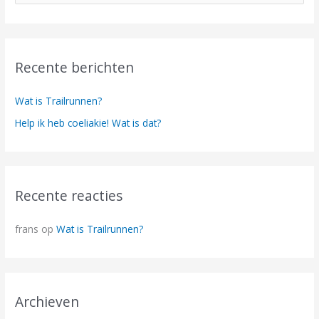
o
e
k
Recente berichten
n
a
Wat is Trailrunnen?
a
Help ik heb coeliakie! Wat is dat?
r
:
Recente reacties
frans
op
Wat is Trailrunnen?
Archieven