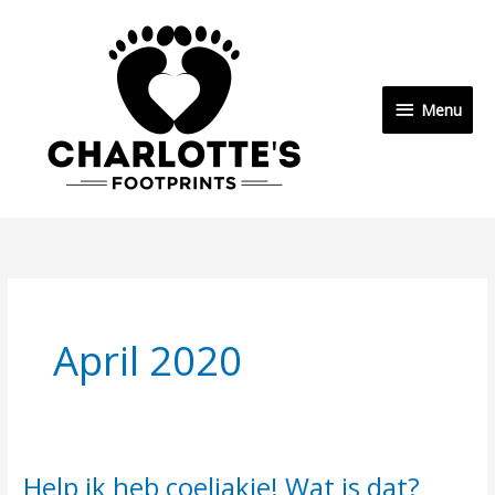
Ga
Menu
naar
de
inhoud
Menu
April 2020
Help ik heb coeliakie! Wat is dat?
Help