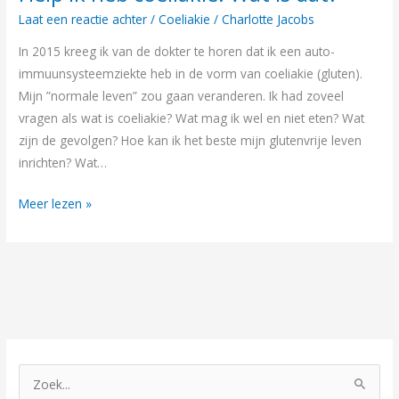
ik
Laat een reactie achter
/
Coeliakie
/
Charlotte Jacobs
heb
In 2015 kreeg ik van de dokter te horen dat ik een auto-
coeliakie!
immuunsysteemziekte heb in de vorm van coeliakie (gluten).
Wat
Mijn ”normale leven” zou gaan veranderen. Ik had zoveel
is
vragen als wat is coeliakie? Wat mag ik wel en niet eten? Wat
dat?
zijn de gevolgen? Hoe kan ik het beste mijn glutenvrije leven
inrichten? Wat…
Meer lezen »
Z