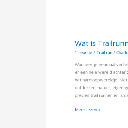
Wat is Trailrun
Wat
is
1 reactie
/
Trail run
/
Charl
Trailrunnen?
Wanneer je eenmaal verlief
er een hele wereld achter z
het hardloopwereldje. Met
ontdekken, natuur, eigen 
precies trail runnen en is 
Meer lezen »