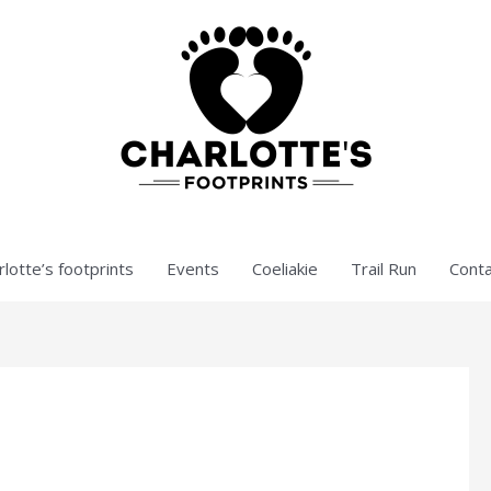
lotte’s footprints
Events
Coeliakie
Trail Run
Conta