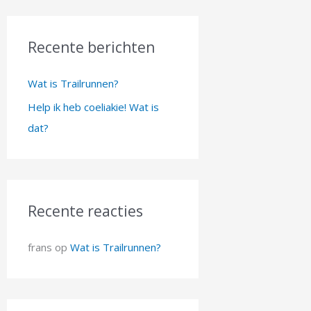
e
k
n
Recente berichten
a
Wat is Trailrunnen?
a
Help ik heb coeliakie! Wat is
r
dat?
:
Recente reacties
frans
op
Wat is Trailrunnen?