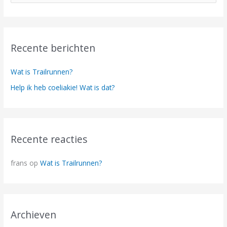
o
e
k
Recente berichten
n
a
Wat is Trailrunnen?
a
Help ik heb coeliakie! Wat is dat?
r
:
Recente reacties
frans
op
Wat is Trailrunnen?
Archieven