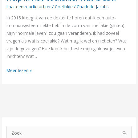
ik
Laat een reactie achter
/
Coeliakie
/
Charlotte Jacobs
heb
In 2015 kreeg ik van de dokter te horen dat ik een auto-
coeliakie!
immuunsysteemziekte heb in de vorm van coeliakie (gluten).
Wat
Mijn ”normale leven” zou gaan veranderen. Ik had zoveel
is
vragen als wat is coeliakie? Wat mag ik wel en niet eten? Wat
dat?
zijn de gevolgen? Hoe kan ik het beste mijn glutenvrije leven
inrichten? Wat…
Meer lezen »
Z