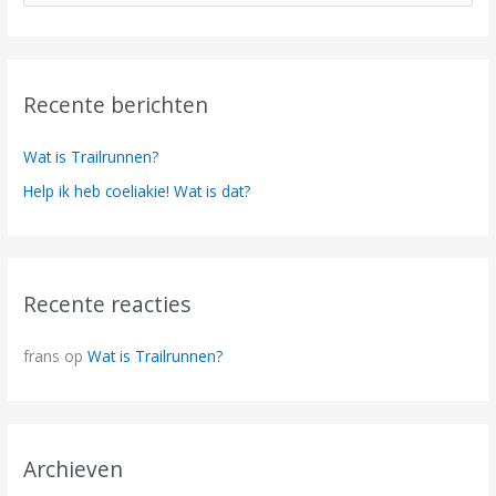
o
e
k
Recente berichten
n
a
Wat is Trailrunnen?
a
Help ik heb coeliakie! Wat is dat?
r
:
Recente reacties
frans
op
Wat is Trailrunnen?
Archieven