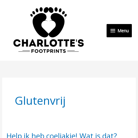
Ga
Menu
naar
de
inhoud
Menu
Glutenvrij
Help ik heb coeliakie! Wat is dat?
Help