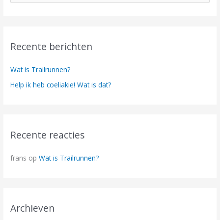
o
e
k
Recente berichten
n
a
Wat is Trailrunnen?
a
Help ik heb coeliakie! Wat is dat?
r
:
Recente reacties
frans
op
Wat is Trailrunnen?
Archieven