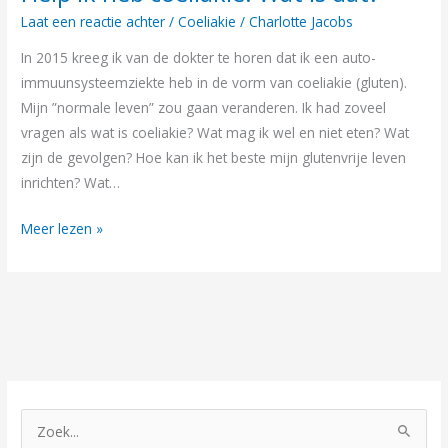
ik
Laat een reactie achter
/
Coeliakie
/
Charlotte Jacobs
heb
In 2015 kreeg ik van de dokter te horen dat ik een auto-
coeliakie!
immuunsysteemziekte heb in de vorm van coeliakie (gluten).
Wat
Mijn ”normale leven” zou gaan veranderen. Ik had zoveel
is
vragen als wat is coeliakie? Wat mag ik wel en niet eten? Wat
dat?
zijn de gevolgen? Hoe kan ik het beste mijn glutenvrije leven
inrichten? Wat…
Meer lezen »
Z