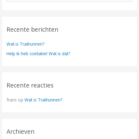
o
e
k
Recente berichten
n
a
Wat is Trailrunnen?
a
Help ik heb coeliakie! Wat is dat?
r
:
Recente reacties
frans
op
Wat is Trailrunnen?
Archieven