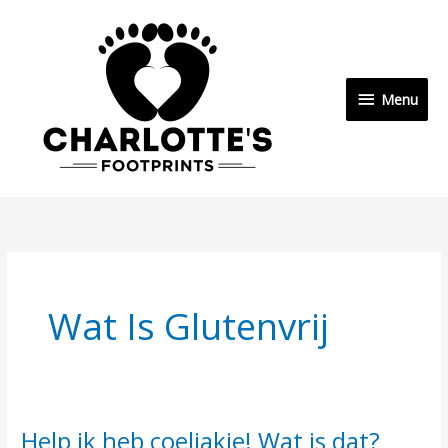
Ga
Menu
naar
de
inhoud
Menu
Wat Is Glutenvrij
Help ik heb coeliakie! Wat is dat?
Help